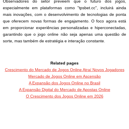
Observadores do setor preveem que o futuro dos jogos,
especialmente em plataformas como "tpsbet.cc", incluirá ainda
mais inovações, com o desenvolvimento de tecnologias de ponta
que oferecem novas formas de engajamento. O foco agora está
em proporcionar experiências personalizadas e hiperconectadas,
garantindo que o jogo online não seja apenas uma questão de
sorte, mas também de estratégia e interação constante.
Related pages
Crescimento do Mercado de Jogos Online Atraí Novos Jogadores
Mercado de Jogos Online em Ascensão
A Expansão dos Jogos Online no Brasil
A Expansão Digital do Mercado de Apostas Online
O Crescimento dos Jogos Online em 2026