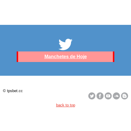
Manchetes de Hoje
© tpsbet.cc
back to top