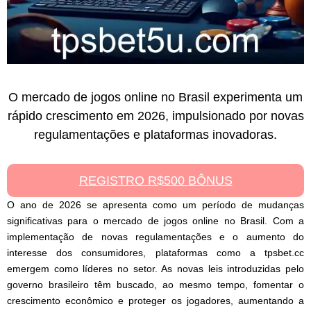
O mercado de jogos online no Brasil experimenta um
rápido crescimento em 2026, impulsionado por novas
regulamentações e plataformas inovadoras.
REGISTRO R$500 BÔNUS
O ano de 2026 se apresenta como um período de mudanças
significativas para o mercado de jogos online no Brasil. Com a
implementação de novas regulamentações e o aumento do
interesse dos consumidores, plataformas como a tpsbet.cc
emergem como líderes no setor. As novas leis introduzidas pelo
governo brasileiro têm buscado, ao mesmo tempo, fomentar o
crescimento econômico e proteger os jogadores, aumentando a