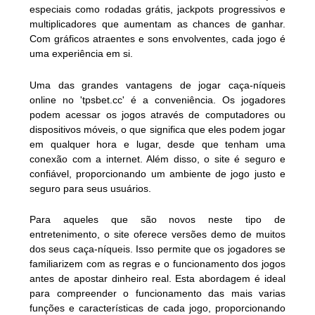
especiais como rodadas grátis, jackpots progressivos e
multiplicadores que aumentam as chances de ganhar.
Com gráficos atraentes e sons envolventes, cada jogo é
uma experiência em si.
Uma das grandes vantagens de jogar caça-níqueis
online no 'tpsbet.cc' é a conveniência. Os jogadores
podem acessar os jogos através de computadores ou
dispositivos móveis, o que significa que eles podem jogar
em qualquer hora e lugar, desde que tenham uma
conexão com a internet. Além disso, o site é seguro e
confiável, proporcionando um ambiente de jogo justo e
seguro para seus usuários.
Para aqueles que são novos neste tipo de
entretenimento, o site oferece versões demo de muitos
dos seus caça-níqueis. Isso permite que os jogadores se
familiarizem com as regras e o funcionamento dos jogos
antes de apostar dinheiro real. Esta abordagem é ideal
para compreender o funcionamento das mais varias
funções e características de cada jogo, proporcionando