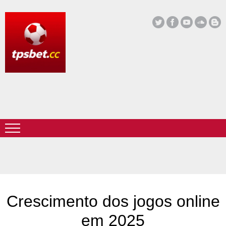
Crescimento dos jogos online
em 2025