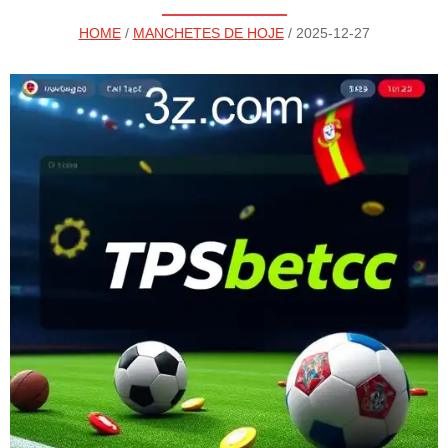
HOME
/
MANCHETES DE HOJE
/ 2025-12-27