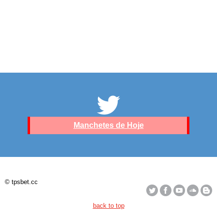
Manchetes de Hoje
© tpsbet.cc
back to top