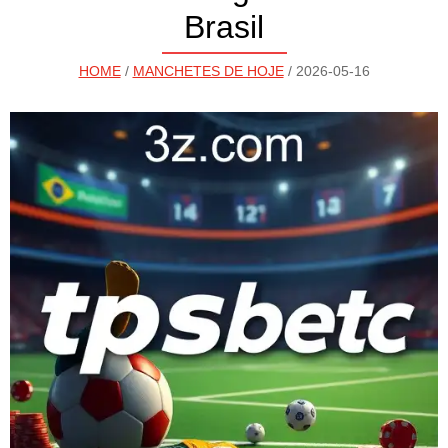
Brasil
HOME
/
MANCHETES DE HOJE
/ 2026-05-16