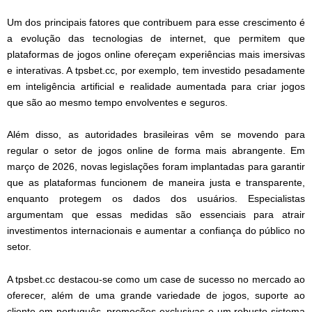
Um dos principais fatores que contribuem para esse crescimento é
a evolução das tecnologias de internet, que permitem que
plataformas de jogos online ofereçam experiências mais imersivas
e interativas. A tpsbet.cc, por exemplo, tem investido pesadamente
em inteligência artificial e realidade aumentada para criar jogos
que são ao mesmo tempo envolventes e seguros.
Além disso, as autoridades brasileiras vêm se movendo para
regular o setor de jogos online de forma mais abrangente. Em
março de 2026, novas legislações foram implantadas para garantir
que as plataformas funcionem de maneira justa e transparente,
enquanto protegem os dados dos usuários. Especialistas
argumentam que essas medidas são essenciais para atrair
investimentos internacionais e aumentar a confiança do público no
setor.
A tpsbet.cc destacou-se como um case de sucesso no mercado ao
oferecer, além de uma grande variedade de jogos, suporte ao
cliente em português, promoções exclusivas e um robusto sistema