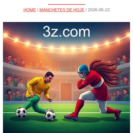
HOME
/
MANCHETES DE HOJE
/ 2026-05-22