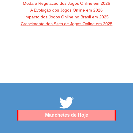
Moda e Regulação dos Jogos Online em 2026
A Evolução dos Jogos Online em 2026
Impacto dos Jogos Online no Brasil em 2025
Crescimento dos Sites de Jogos Online em 2025
Manchetes de Hoje