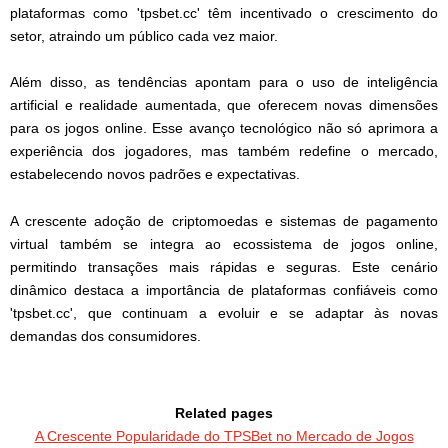
plataformas como 'tpsbet.cc' têm incentivado o crescimento do
setor, atraindo um público cada vez maior.
Além disso, as tendências apontam para o uso de inteligência
artificial e realidade aumentada, que oferecem novas dimensões
para os jogos online. Esse avanço tecnológico não só aprimora a
experiência dos jogadores, mas também redefine o mercado,
estabelecendo novos padrões e expectativas.
A crescente adoção de criptomoedas e sistemas de pagamento
virtual também se integra ao ecossistema de jogos online,
permitindo transações mais rápidas e seguras. Este cenário
dinâmico destaca a importância de plataformas confiáveis como
'tpsbet.cc', que continuam a evoluir e se adaptar às novas
demandas dos consumidores.
Related pages
A Crescente Popularidade do TPSBet no Mercado de Jogos