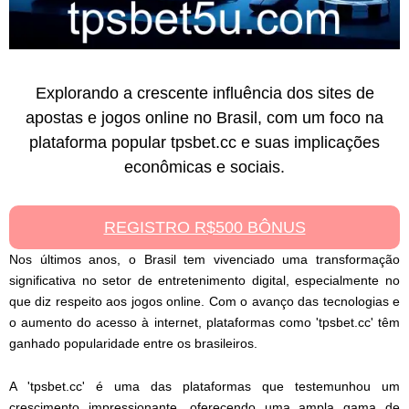
Explorando a crescente influência dos sites de
apostas e jogos online no Brasil, com um foco na
plataforma popular tpsbet.cc e suas implicações
econômicas e sociais.
REGISTRO R$500 BÔNUS
Nos últimos anos, o Brasil tem vivenciado uma transformação
significativa no setor de entretenimento digital, especialmente no
que diz respeito aos jogos online. Com o avanço das tecnologias e
o aumento do acesso à internet, plataformas como 'tpsbet.cc' têm
ganhado popularidade entre os brasileiros.
A 'tpsbet.cc' é uma das plataformas que testemunhou um
crescimento impressionante, oferecendo uma ampla gama de