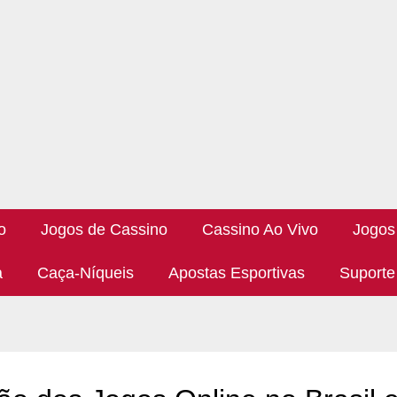
o
Jogos de Cassino
Cassino Ao Vivo
Jogos
a
Caça-Níqueis
Apostas Esportivas
Suporte