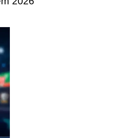
 em 2026